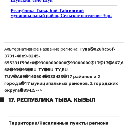
Альтернативное название региона:
Тува➄026bc56f-
3731-48e9-8245-
655331f596c0➅93000000000➆93000000➇17➈17➉667,6
68➊93➋93➌RU-TY➍RU-TY,RU-
TUV➎A69➏168604➐338483➑17 районов и 2
города➒17 муниципальных районов, 2 городских
округа➓394⚠ -->
17, РЕСПУБЛИКА ТЫВА, КЫЗЫЛ
Территории/Населенные пункты региона