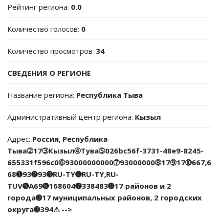
Рейтинг региона:
0.0
Количество голосов:
0
Количество просмотров:
34
СВЕДЕНИЯ О РЕГИОНЕ
Название региона:
Республика Тыва
Административный центр региона:
Кызыл
Адрес:
Россия, Республика
Тыва➁17➂Кызыл➃Тува➄026bc56f-3731-48e9-8245-
655331f596c0➅93000000000➆93000000➇17➈17➉667,6
68➊93➋93➌RU-TY➍RU-TY,RU-
TUV➎A69➏168604➐338483➑17 районов и 2
города➒17 муниципальных районов, 2 городских
округа➓394⚠ -->