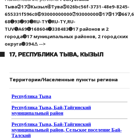
Тыва➁17➂Кызыл➃Тува➄026bc56f-3731-48e9-8245-
655331f596c0➅93000000000➆93000000➇17➈17➉667,6
68➊93➋93➌RU-TY➍RU-TY,RU-
TUV➎A69➏168604➐338483➑17 районов и 2
города➒17 муниципальных районов, 2 городских
округа➓394⚠ -->
17, РЕСПУБЛИКА ТЫВА, КЫЗЫЛ
Территории/Населенные пункты региона