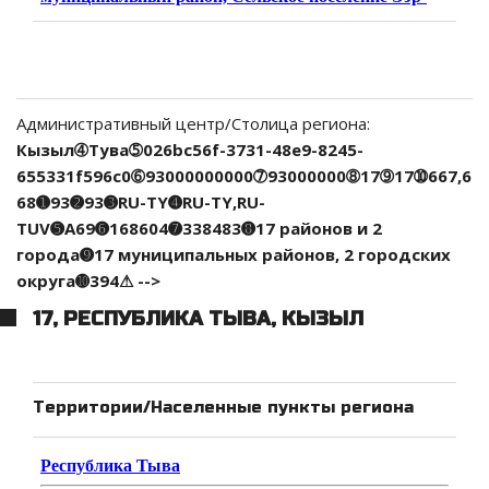
Административный центр/Столица региона:
Кызыл➃Тува➄026bc56f-3731-48e9-8245-
655331f596c0➅93000000000➆93000000➇17➈17➉667,6
68➊93➋93➌RU-TY➍RU-TY,RU-
TUV➎A69➏168604➐338483➑17 районов и 2
города➒17 муниципальных районов, 2 городских
округа➓394⚠ -->
17, РЕСПУБЛИКА ТЫВА, КЫЗЫЛ
Территории/Населенные пункты региона