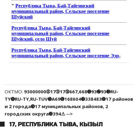
ОКТМО:
93000000➇17➈17➉667,668➊93➋93➌RU-
TY➍RU-TY,RU-TUV➎A69➏168604➐338483➑17 районов
и 2 города➒17 муниципальных районов, 2
городских округа➓394⚠ -->
17, РЕСПУБЛИКА ТЫВА, КЫЗЫЛ