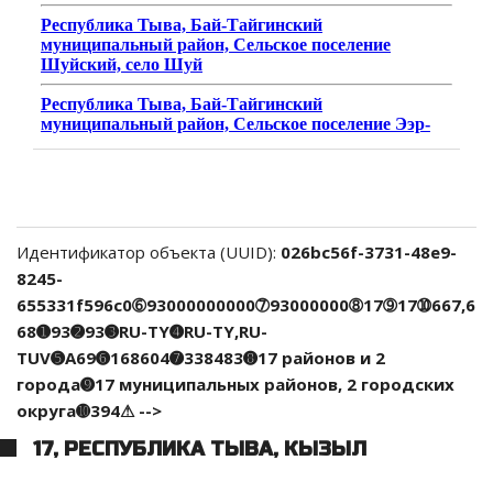
Идентификатор объекта (UUID):
026bc56f-3731-48e9-
8245-
655331f596c0➅93000000000➆93000000➇17➈17➉667,6
68➊93➋93➌RU-TY➍RU-TY,RU-
TUV➎A69➏168604➐338483➑17 районов и 2
города➒17 муниципальных районов, 2 городских
округа➓394⚠ -->
17, РЕСПУБЛИКА ТЫВА, КЫЗЫЛ