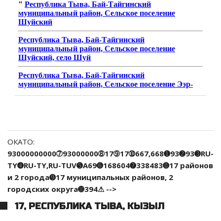
ОКАТО:
93000000000➆93000000➇17➈17➉667,668➊93➋93➌RU-
TY➍RU-TY,RU-TUV➎A69➏168604➐338483➑17 районов
и 2 города➒17 муниципальных районов, 2
городских округа➓394⚠ -->
17, РЕСПУБЛИКА ТЫВА, КЫЗЫЛ