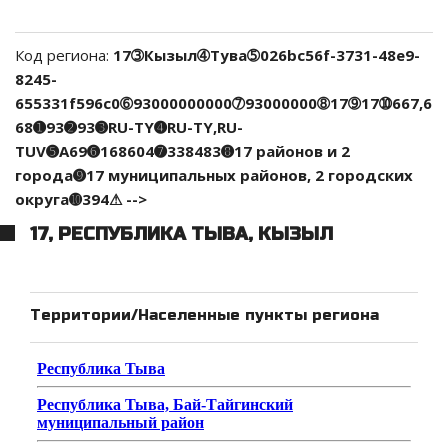
Код региона:
17➂Кызыл➃Тува➄026bc56f-3731-48e9-
8245-
655331f596c0➅93000000000➆93000000➇17➈17➉667,6
68➊93➋93➌RU-TY➍RU-TY,RU-
TUV➎A69➏168604➐338483➑17 районов и 2
города➒17 муниципальных районов, 2 городских
округа➓394⚠ -->
17, РЕСПУБЛИКА ТЫВА, КЫЗЫЛ
Территории/Населенные пункты региона