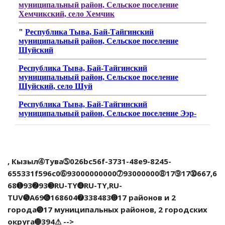
, Кызыл➃Тува➄026bc56f-3731-48e9-8245-
655331f596c0➅93000000000➆93000000➇17➈17➉667,6
68➊93➋93➌RU-TY➍RU-TY,RU-
TUV➎A69➏168604➐338483➑17 районов и 2
города➒17 муниципальных районов, 2 городских
округа➓394⚠ -->