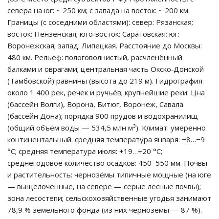
севера на юг: ~ 250 км; с запада на восток: ~ 200 км.
Границы (с соседними областями): север: Рязанская;
восток: Пензенская; юго‑восток: Саратовская; юг:
Воронежская; запад: Липецкая. Расстояние до Москвы:
480 км. Рельеф: пологоволнистый, расчленённый
балками и оврагами; центральная часть Окско‑Донской
(Тамбовской) равнины (высота до 219 м). Гидрография:
около 1 400 рек, речек и ручьёв; крупнейшие реки: Цна
(бассейн Волги), Ворона, Битюг, Воронеж, Савала
(бассейн Дона); порядка 900 прудов и водохранилищ
(общий объём воды — 534,5 млн м³). Климат: умеренно
континентальный. средняя температура января: −8…−9
°C; средняя температура июля: +19…+20 °C;
среднегодовое количество осадков: 450–550 мм. Почвы
и растительность: чернозёмы типичные мощные (на юге
— выщелоченные, на севере — серые лесные почвы);
зона лесостепи; сельскохозяйственные угодья занимают
78,9 % земельного фонда (из них чернозёмы — 87 %).