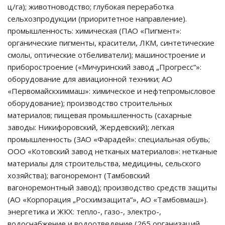
ц/га); животноводство; глубокая переработка
сельхозпродукции (приоритетное направление).
промышленность: химическая (ПАО «Пигмент»:
органические пигменты, красители, ЛКМ, синтетические
смолы, оптические отбеливатели); машиностроение и
приборостроение («Мичуринский завод „Прогресс“»:
оборудование для авиационной техники; АО
«Первомайскхиммаш»: химическое и нефтепромысловое
оборудование); производство строительных
материалов; пищевая промышленность (сахарные
заводы: Никифоровский, Жердевский); лёгкая
промышленность (ЗАО «Фарадей»: специальная обувь;
ООО «Котовский завод нетканых материалов»: нетканые
материалы для строительства, медицины, сельского
хозяйства); вагоноремонт (Тамбовский
вагоноремонтный завод); производство средств защиты
(АО «Корпорация „Росхимзащита“», АО «Тамбовмаш»).
энергетика и ЖКХ: тепло-, газо-, электро-,
водоснабжение и водоотведение (265 организаций