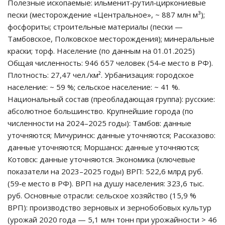
Полезные ископаемые: ильменит‑рутил‑циркониевые
пески (месторождение «Центральное», ~ 887 млн м³);
фосфориты; строительные материалы (пески —
Тамбовское, Полковское месторождения); минеральные
краски; торф. Население (по данным на 01.01.2025)
Общая численность: 946 657 человек (54‑е место в РФ).
Плотность: 27,47 чел./км². Урбанизация: городское
население: ~ 59 %; сельское население: ~ 41 %.
Национальный состав (преобладающая группа): русские:
абсолютное большинство. Крупнейшие города (по
численности на 2024–2025 годы): Тамбов: данные
уточняются; Мичуринск: данные уточняются; Рассказово:
данные уточняются; Моршанск: данные уточняются;
Котовск: данные уточняются. Экономика (ключевые
показатели на 2023–2025 годы) ВРП: 522,6 млрд руб.
(59‑е место в РФ). ВРП на душу населения: 323,6 тыс.
руб. Основные отрасли: сельское хозяйство (15,9 %
ВРП): производство зерновых и зернобобовых культур
(урожай 2020 года — 5,1 млн тонн при урожайности > 46