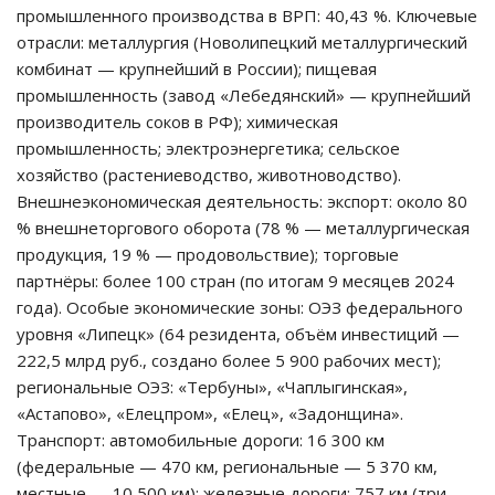
промышленного производства в ВРП: 40,43 %. Ключевые
отрасли: металлургия (Новолипецкий металлургический
комбинат — крупнейший в России); пищевая
промышленность (завод «Лебедянский» — крупнейший
производитель соков в РФ); химическая
промышленность; электроэнергетика; сельское
хозяйство (растениеводство, животноводство).
Внешнеэкономическая деятельность: экспорт: около 80
% внешнеторгового оборота (78 % — металлургическая
продукция, 19 % — продовольствие); торговые
партнёры: более 100 стран (по итогам 9 месяцев 2024
года). Особые экономические зоны: ОЭЗ федерального
уровня «Липецк» (64 резидента, объём инвестиций —
222,5 млрд руб., создано более 5 900 рабочих мест);
региональные ОЭЗ: «Тербуны», «Чаплыгинская»,
«Астапово», «Елецпром», «Елец», «Задонщина».
Транспорт: автомобильные дороги: 16 300 км
(федеральные — 470 км, региональные — 5 370 км,
местные — 10 500 км); железные дороги: 757 км (три