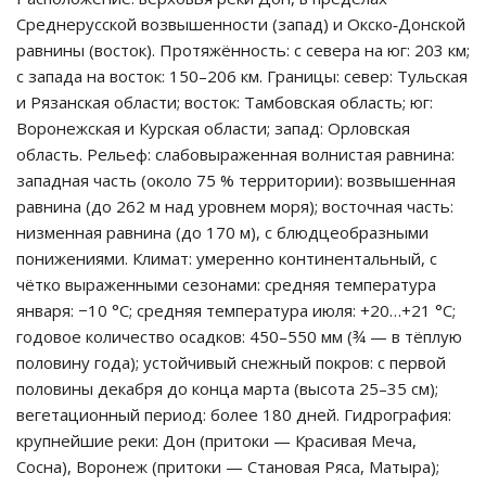
Среднерусской возвышенности (запад) и Окско‑Донской
равнины (восток). Протяжённость: с севера на юг: 203 км;
с запада на восток: 150–206 км. Границы: север: Тульская
и Рязанская области; восток: Тамбовская область; юг:
Воронежская и Курская области; запад: Орловская
область. Рельеф: слабовыраженная волнистая равнина:
западная часть (около 75 % территории): возвышенная
равнина (до 262 м над уровнем моря); восточная часть:
низменная равнина (до 170 м), с блюдцеобразными
понижениями. Климат: умеренно континентальный, с
чётко выраженными сезонами: средняя температура
января: −10 °C; средняя температура июля: +20…+21 °C;
годовое количество осадков: 450–550 мм (¾ — в тёплую
половину года); устойчивый снежный покров: с первой
половины декабря до конца марта (высота 25–35 см);
вегетационный период: более 180 дней. Гидрография:
крупнейшие реки: Дон (притоки — Красивая Меча,
Сосна), Воронеж (притоки — Становая Ряса, Матыра);