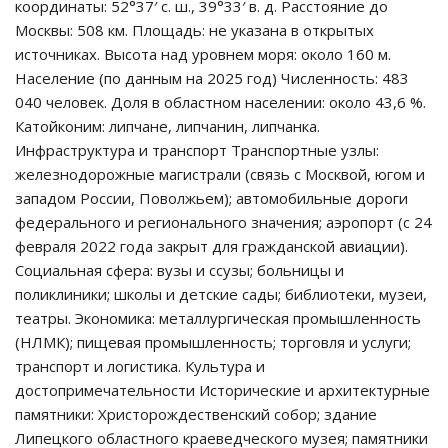
координаты: 52°37′ с. ш., 39°33′ в. д. Расстояние до
Москвы: 508 км. Площадь: не указана в открытых
источниках. Высота над уровнем моря: около 160 м.
Население (по данным на 2025 год) Численность: 483
040 человек. Доля в областном населении: около 43,6 %.
Катойконим: липчане, липчанин, липчанка.
Инфраструктура и транспорт Транспортные узлы:
железнодорожные магистрали (связь с Москвой, югом и
западом России, Поволжьем); автомобильные дороги
федерального и регионального значения; аэропорт (с 24
февраля 2022 года закрыт для гражданской авиации).
Социальная сфера: вузы и ссузы; больницы и
поликлиники; школы и детские сады; библиотеки, музеи,
театры. Экономика: металлургическая промышленность
(НЛМК); пищевая промышленность; торговля и услуги;
транспорт и логистика. Культура и
достопримечательности Исторические и архитектурные
памятники: Христорождественский собор; здание
Липецкого областного краеведческого музея; памятники