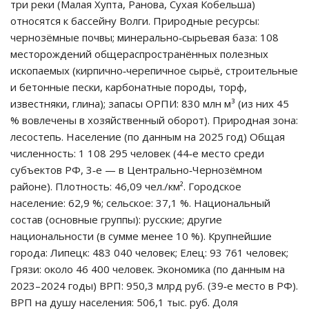
три реки (Малая Хупта, Ранова, Сухая Кобельша)
относятся к бассейну Волги. Природные ресурсы:
чернозёмные почвы; минерально‑сырьевая база: 108
месторождений общераспространённых полезных
ископаемых (кирпично‑черепичное сырьё, строительные
и бетонные пески, карбонатные породы, торф,
известняки, глина); запасы ОРПИ: 830 млн м³ (из них 45
% вовлечены в хозяйственный оборот). Природная зона:
лесостепь. Население (по данным на 2025 год) Общая
численность: 1 108 295 человек (44‑е место среди
субъектов РФ, 3‑е — в Центрально‑Чернозёмном
районе). Плотность: 46,09 чел./км². Городское
население: 62,9 %; сельское: 37,1 %. Национальный
состав (основные группы): русские; другие
национальности (в сумме менее 10 %). Крупнейшие
города: Липецк: 483 040 человек; Елец: 93 761 человек;
Грязи: около 46 400 человек. Экономика (по данным на
2023–2024 годы) ВРП: 950,3 млрд руб. (39‑е место в РФ).
ВРП на душу населения: 506,1 тыс. руб. Доля