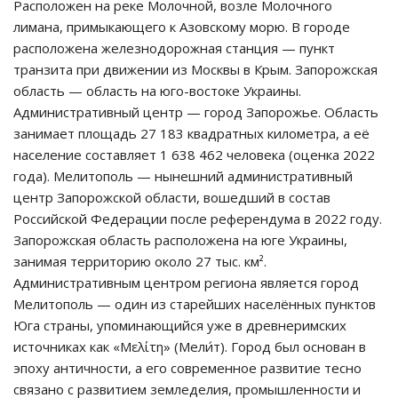
Расположен на реке Молочной, возле Молочного
лимана, примыкающего к Азовскому морю. В городе
расположена железнодорожная станция — пункт
транзита при движении из Москвы в Крым. Запорожская
область — область на юго-востоке Украины.
Административный центр — город Запорожье. Область
занимает площадь 27 183 квадратных километра, а её
население составляет 1 638 462 человека (оценка 2022
года). Мелитополь — нынешний административный
центр Запорожской области, вошедший в состав
Российской Федерации после референдума в 2022 году.
Запорожская область расположена на юге Украины,
занимая территорию около 27 тыс. км².
Административным центром региона является город
Мелитополь — один из старейших населённых пунктов
Юга страны, упоминающийся уже в древнеримских
источниках как «Мελίτη» (Мели́т). Город был основан в
эпоху античности, а его современное развитие тесно
связано с развитием земледелия, промышленности и