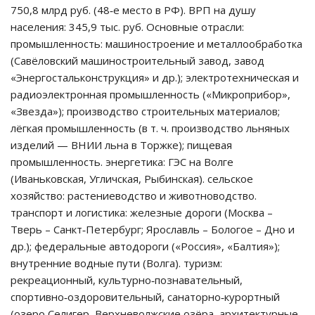
750,8 млрд руб. (48‑е место в РФ). ВРП на душу
населения: 345,9 тыс. руб. Основные отрасли:
промышленность: машиностроение и металлообработка
(Савёловский машиностроительный завод, завод
«Энергостальконструкция» и др.); электротехническая и
радиоэлектронная промышленность («Микроприбор»,
«Звезда»); производство строительных материалов;
лёгкая промышленность (в т. ч. производство льняных
изделий — ВНИИ льна в Торжке); пищевая
промышленность. энергетика: ГЭС на Волге
(Иваньковская, Угличская, Рыбинская). сельское
хозяйство: растениеводство и животноводство.
транспорт и логистика: железные дороги (Москва –
Тверь – Санкт‑Петербург; Ярославль – Бологое – Дно и
др.); федеральные автодороги («Россия», «Балтия»);
внутренние водные пути (Волга). туризм:
рекреационный, культурно‑познавательный,
спортивно‑оздоровительный, санаторно‑курортный
(озеро Селигер, Верхневолжские озёра, архитектурные