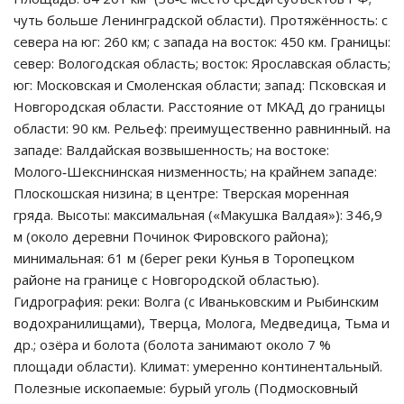
чуть больше Ленинградской области). Протяжённость: с
севера на юг: 260 км; с запада на восток: 450 км. Границы:
север: Вологодская область; восток: Ярославская область;
юг: Московская и Смоленская области; запад: Псковская и
Новгородская области. Расстояние от МКАД до границы
области: 90 км. Рельеф: преимущественно равнинный. на
западе: Валдайская возвышенность; на востоке:
Молого‑Шекснинская низменность; на крайнем западе:
Плоскошская низина; в центре: Тверская моренная
гряда. Высоты: максимальная («Макушка Валдая»): 346,9
м (около деревни Починок Фировского района);
минимальная: 61 м (берег реки Кунья в Торопецком
районе на границе с Новгородской областью).
Гидрография: реки: Волга (с Иваньковским и Рыбинским
водохранилищами), Тверца, Молога, Медведица, Тьма и
др.; озёра и болота (болота занимают около 7 %
площади области). Климат: умеренно континентальный.
Полезные ископаемые: бурый уголь (Подмосковный