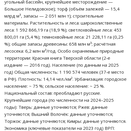
угольный бассейн, крупнейшее месторождение —
Большое Нелидовское); торф (объём залежей — 15,4
млрд м³, запасы — 2 051 млн т); строительные
материалы. Растительность и леса: широколиственные
леса: 1 592 866,19 га (18,9 %); светлохвойные леса: 453
800,01 га (5,4 %); темнохвойные леса: 21 228,11 га (0,25
%); общие запасы древесины: 658 млн м³; расчётная
лесосека: 6,2 млн м³/год. Особо охраняемые природные
территории: Красная книга Тверской области (2‑е
издание — 2016 год). Население (по данным на 2025
год) Общая численность: 1 190 574 человек (37‑е место
в РФ). Плотность: 14,14 чел./км². Урбанизация: городское
население: ~ 75 %; сельское население: ~ 25 %.
Национальный состав: преобладают русские.
Крупнейшие города (по численности на 2024–2025
годы): Тверь: данные уточняются; Ржев: данные
уточняются; Вышний Волочёк: данные уточняются;
Торжок: данные уточняются; Кимры: данные уточняются.
Экономика (ключевые показатели на 2023 год) ВРП: