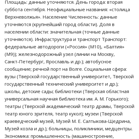
Площадь: данные уточняются. День города: вторая
суббота сентября. Неофициальные названия: «столица
Верхневолжья». Население Численность: данные
уточняются (крупнейший город области). Доля в
населении области: значительная (точные данные
уточняются). Инфраструктура и транспорт Транспорт:
федеральные автодороги («Россия» (М10), «Балтия»
(М9)); железнодорожный узел (линии на Москву,
Санкт‑Петербург, Ярославль и др.); автобусное
сообщение; речной порт на Волге. Социальная сфера:
вузы (Тверской государственный университет, Тверской
государственный технический университет и др.);
школы, детские сады; библиотеки (Тверская областная
универсальная научная библиотека им. А. М. Горького);
театры (Тверской академический театр драмы, Тверской
театр юного зрителя, театр кукол); музеи (Тверской
краеведческий музей, Музей М. Е. Салтыкова‑Щедрина,
Музей козла и др.); больницы, поликлиники, медцентры.
Экономика: промышленность (машиностроение,