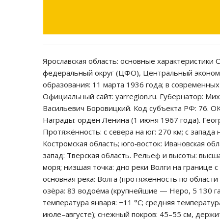
Ярославская область: основные характеристики 
федеральный округ (ЦФО), Центральный экономи
образования: 11 марта 1936 года; в современных 
Официальный сайт: yarregion.ru. Губернатор: М
Васильевич Боровицкий. Код субъекта РФ: 76. ОК
Награды: орден Ленина (1 июня 1967 года). Геог
Протяжённость: с севера на юг: 270 км; с запада н
Костромская область; юго‑восток: Ивановская обл
запад: Тверская область. Рельеф и высоты: высш
моря; низшая точка: дно реки Волги на границе 
основная река: Волга (протяжённость по области
озёра: 83 водоёма (крупнейшие — Неро, 5 130 га
температура января: −11 °C; средняя температура
июле–августе); снежный покров: 45–55 см, держи