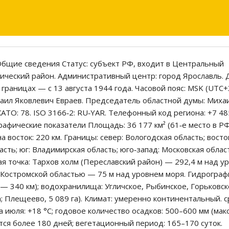
Общие сведения Статус: субъект РФ, входит в Центральный
ческий район. Административный центр: город Ярославль. 
границах — с 13 августа 1944 года. Часовой пояс: MSK (UTC+3
ихаил Яковлевич Евраев. Председатель областной думы: Миха
АТО: 78. ISO 3166‑2: RU‑YAR. Телефонный код региона: +7 48
рафические показатели Площадь: 36 177 км² (61‑е место в РФ
а восток: 220 км. Границы: север: Вологодская область; восто
асть; юг: Владимирская область; юго‑запад: Московская облас
ая точка: Тархов холм (Переславский район) — 292,4 м над у
с Костромской областью — 75 м над уровнем моря. Гидрограф
 — 340 км); водохранилища: Угличское, Рыбинское, Горьковск
; Плещеево, 5 089 га). Климат: умеренно континентальный. 
 июля: +18 °C; годовое количество осадков: 500–600 мм (мак
тся более 180 дней; вегетационный период: 165–170 суток.