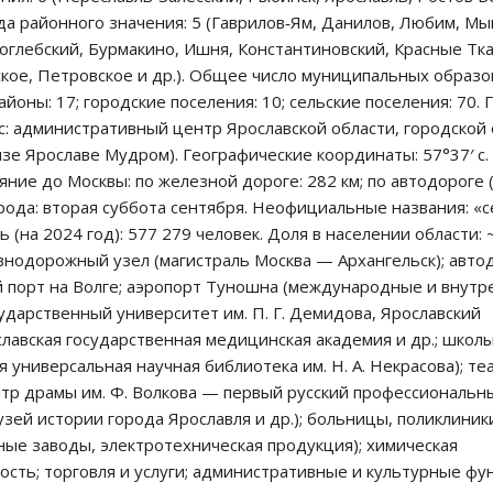
ода районного значения: 5 (Гаврилов‑Ям, Данилов, Любим, М
оглебский, Бурмакино, Ишня, Константиновский, Красные Тка
кое, Петровское и др.). Общее число муниципальных образо
районы: 17; городские поселения: 10; сельские поселения: 70.
: административный центр Ярославской области, городской 
зе Ярославе Мудром). Географические координаты: 57°37′ с. 
ояние до Москвы: по железной дороге: 282 км; по автодороге 
города: вторая суббота сентября. Неофициальные названия: «
(на 2024 год): 577 279 человек. Доля в населении области: ~
знодорожный узел (магистраль Москва — Архангельск); авто
 порт на Волге; аэропорт Туношна (международные и внутр
сударственный университет им. П. Г. Демидова, Ярославский
лавская государственная медицинская академия и др.; школы
я универсальная научная библиотека им. Н. А. Некрасова); те
атр драмы им. Ф. Волкова — первый русский профессиональн
узей истории города Ярославля и др.); больницы, поликлиник
ые заводы, электротехническая продукция); химическая
ть; торговля и услуги; административные и культурные фу