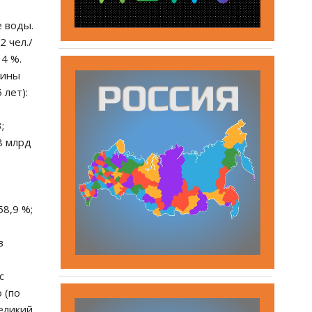
е воды.
2 чел./
 4 %.
чины
 лет):
;
,8 млрд
58,9 %;
в
с
 (по
еликий,