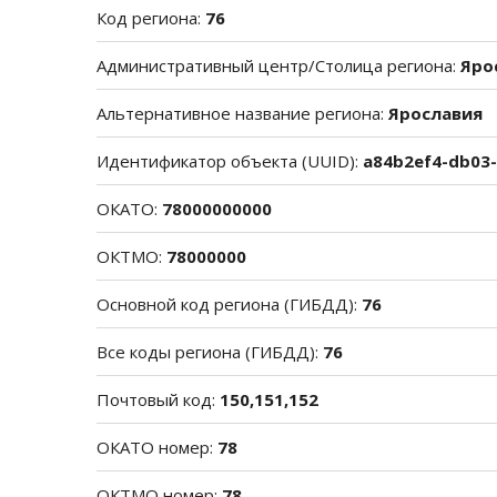
Код региона:
76
Административный центр/Столица региона:
Яро
Альтернативное название региона:
Ярославия
Идентификатор объекта (UUID):
a84b2ef4-db03
ОКАТО:
78000000000
ОКТМО:
78000000
Основной код региона (ГИБДД):
76
Все коды региона (ГИБДД):
76
Почтовый код:
150,151,152
ОКАТО номер:
78
ОКТМО номер:
78