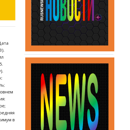
Дата
).
ил
5.
).
к:
ть;
ровнем
ия:
ое;
средняя
симум в