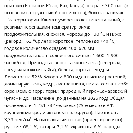
притоки (Большой Юган, Вах, Конда); озёра: ~ 300 тыс. (в
основном в окружении болот и лесов); болота: занимают
~ ⅓ территории. Климат: умеренно континентальный, с
резкими перепадами температур. зима:
продолжительная, снежная, морозы до −30 °C и ниже
(рекорд: −62 °C); лето: короткое, тёплое (до +40 °C);
годовое количество осадков: 400–620 мм;
продолжительность солнечного сияния: 1 600–1 900
часов/год. Природные зоны: таёжные леса (северная,
средняя и южная тайга), болота, горные тундры.
Лесистость: 52 %. Флора: > 800 видов высших растений;
доминируют ель, кедр, лиственница, пихта, сосна. Особо
охраняемые территории: природный парк «Самаровский
чугас» и др. Население (по данным на 2025 год) Общая
численность: 1 781 782 человека (29‑е место в РФ;
крупнейший среди автономных округов). Плотность:
3,33 чел./км². Национальный состав (ориентировочно):
русские: 68,1 %; татары: 7,1 %; украинцы: 6 %; народы