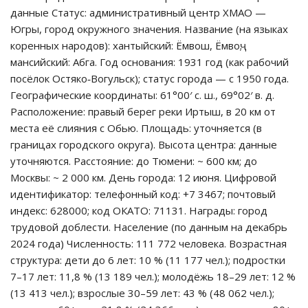
данные Статус: административный центр ХМАО —
Югры, город окружного значения. Название (на языках
коренных народов): хантыйский: Ёмвош, Ёмвоҷ;
мансийский: Абга. Год основания: 1931 год (как рабочий
посёлок Остяко‑Вогульск); статус города — с 1950 года.
Географические координаты: 61°00′ с. ш., 69°02′ в. д.
Расположение: правый берег реки Иртыш, в 20 км от
места её слияния с Обью. Площадь: уточняется (в
границах городского округа). Высота центра: данные
уточняются. Расстояние: до Тюмени: ~ 600 км; до
Москвы: ~ 2 000 км. День города: 12 июня. Цифровой
идентификатор: телефонный код: +7 3467; почтовый
индекс: 628000; код ОКАТО: 71131. Награды: город
трудовой доблести. Население (по данным на декабрь
2024 года) Численность: 111 772 человека. Возрастная
структура: дети до 6 лет: 10 % (11 177 чел.); подростки
7–17 лет: 11,8 % (13 189 чел.); молодёжь 18–29 лет: 12 %
(13 413 чел.); взрослые 30–59 лет: 43 % (48 062 чел.);