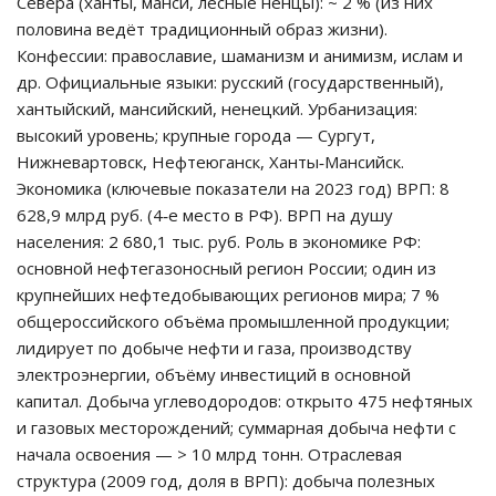
Севера (ханты, манси, лесные ненцы): ~ 2 % (из них
половина ведёт традиционный образ жизни).
Конфессии: православие, шаманизм и анимизм, ислам и
др. Официальные языки: русский (государственный),
хантыйский, мансийский, ненецкий. Урбанизация:
высокий уровень; крупные города — Сургут,
Нижневартовск, Нефтеюганск, Ханты‑Мансийск.
Экономика (ключевые показатели на 2023 год) ВРП: 8
628,9 млрд руб. (4‑е место в РФ). ВРП на душу
населения: 2 680,1 тыс. руб. Роль в экономике РФ:
основной нефтегазоносный регион России; один из
крупнейших нефтедобывающих регионов мира; 7 %
общероссийского объёма промышленной продукции;
лидирует по добыче нефти и газа, производству
электроэнергии, объёму инвестиций в основной
капитал. Добыча углеводородов: открыто 475 нефтяных
и газовых месторождений; суммарная добыча нефти с
начала освоения — > 10 млрд тонн. Отраслевая
структура (2009 год, доля в ВРП): добыча полезных