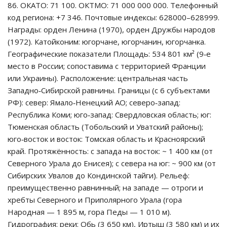
86. ОКАТО: 71 100. ОКТМО: 71 000 000 000. Телефонный
код региона: +7 346. Почтовые индексы: 628000–628999.
Награды: орден Ленина (1970), орден Дружбы народов
(1972). Катойконим: югорчане, югорчанин, югорчанка.
Географические показатели Площадь: 534 801 км² (9‑е
место в России; сопоставима с территорией Франции
или Украины). Расположение: центральная часть
Западно‑Сибирской равнины. Границы (с 6 субъектами
РФ): север: Ямало‑Ненецкий АО; северо‑запад:
Республика Коми; юго‑запад: Свердловская область; юг:
Тюменская область (Тобольский и Уватский районы);
юго‑восток и восток: Томская область и Красноярский
край. Протяжённость: с запада на восток: ~ 1 400 км (от
Северного Урала до Енисея); с севера на юг: ~ 900 км (от
Сибирских Увалов до Кондинской тайги). Рельеф:
преимущественно равнинный; на западе — отроги и
хребты Северного и Приполярного Урала (гора
Народная — 1 895 м, гора Педы — 1 010 м).
Гидрография: реки: Обь (3 650 км), Иртыш (3 580 км) и их