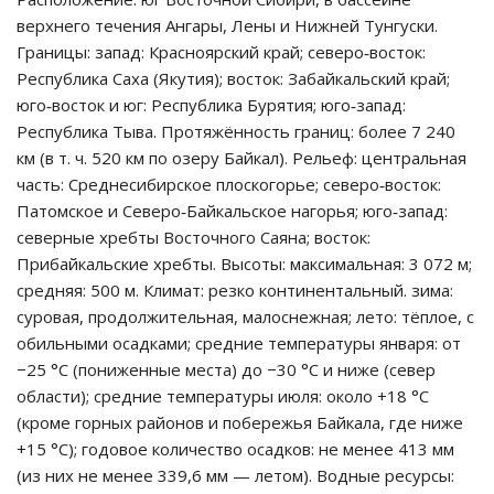
верхнего течения Ангары, Лены и Нижней Тунгуски.
Границы: запад: Красноярский край; северо‑восток:
Республика Саха (Якутия); восток: Забайкальский край;
юго‑восток и юг: Республика Бурятия; юго‑запад:
Республика Тыва. Протяжённость границ: более 7 240
км (в т. ч. 520 км по озеру Байкал). Рельеф: центральная
часть: Среднесибирское плоскогорье; северо‑восток:
Патомское и Северо‑Байкальское нагорья; юго‑запад:
северные хребты Восточного Саяна; восток:
Прибайкальские хребты. Высоты: максимальная: 3 072 м;
средняя: 500 м. Климат: резко континентальный. зима:
суровая, продолжительная, малоснежная; лето: тёплое, с
обильными осадками; средние температуры января: от
−25 °C (пониженные места) до −30 °C и ниже (север
области); средние температуры июля: около +18 °C
(кроме горных районов и побережья Байкала, где ниже
+15 °C); годовое количество осадков: не менее 413 мм
(из них не менее 339,6 мм — летом). Водные ресурсы: