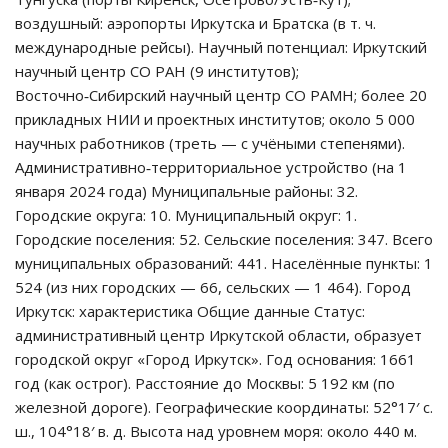
воздушный: аэропорты Иркутска и Братска (в т. ч.
международные рейсы). Научный потенциал: Иркутский
научный центр СО РАН (9 институтов);
Восточно‑Сибирский научный центр СО РАМН; более 20
прикладных НИИ и проектных институтов; около 5 000
научных работников (треть — с учёными степенями).
Административно‑территориальное устройство (на 1
января 2024 года) Муниципальные районы: 32.
Городские округа: 10. Муниципальный округ: 1.
Городские поселения: 52. Сельские поселения: 347. Всего
муниципальных образований: 441. Населённые пункты: 1
524 (из них городских — 66, сельских — 1 464). Город
Иркутск: характеристика Общие данные Статус:
административный центр Иркутской области, образует
городской округ «Город Иркутск». Год основания: 1661
год (как острог). Расстояние до Москвы: 5 192 км (по
железной дороге). Географические координаты: 52°17′ с.
ш., 104°18′ в. д. Высота над уровнем моря: около 440 м.