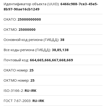
Идентификатор объекта (UUID):
6466c988-7ce3-45e5-
8b97-90ae16cb1249
ОКАТО:
25000000000
ОКТМО:
25000000
Основной код региона (ГИБДД):
38
Все коды региона (ГИБДД):
38,85,138
Почтовый код:
664,665,666,667,668,669
ОКАТО номер:
25
ОКТМО номер:
25
ISO-3166-2:
RU-IRK
ГОСТ 7.67-2003:
RU-IRK