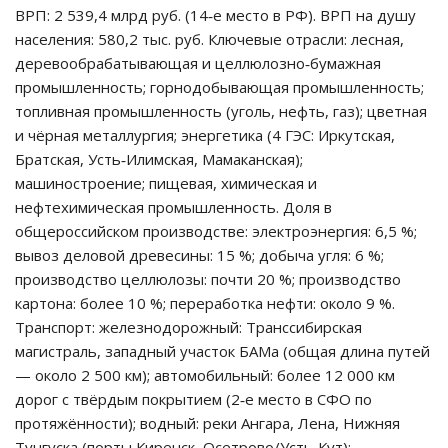
ВРП: 2 539,4 млрд руб. (14‑е место в РФ). ВРП на душу
населения: 580,2 тыс. руб. Ключевые отрасли: лесная,
деревообрабатывающая и целлюлозно‑бумажная
промышленность; горнодобывающая промышленность;
топливная промышленность (уголь, нефть, газ); цветная
и чёрная металлургия; энергетика (4 ГЭС: Иркутская,
Братская, Усть‑Илимская, Мамаканская);
машиностроение; пищевая, химическая и
нефтехимическая промышленность. Доля в
общероссийском производстве: электроэнергия: 6,5 %;
вывоз деловой древесины: 15 %; добыча угля: 6 %;
производство целлюлозы: почти 20 %; производство
картона: более 10 %; переработка нефти: около 9 %.
Транспорт: железнодорожный: Транссибирская
магистраль, западный участок БАМа (общая длина путей
— около 2 500 км); автомобильный: более 12 000 км
дорог с твёрдым покрытием (2‑е место в СФО по
протяжённости); водный: реки Ангара, Лена, Нижняя
Тунгуска (порты Киренск, Осетрово/Усть‑Кут);